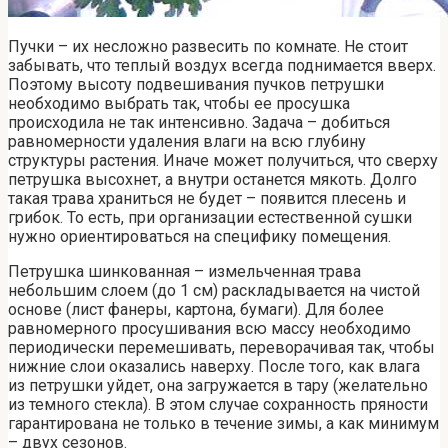
Пучки – их несложно развесить по комнате. Не стоит
забывать, что теплый воздух всегда поднимается вверх.
Поэтому высоту подвешивания пучков петрушки
необходимо выбрать так, чтобы ее просушка
происходила не так интенсивно. Задача – добиться
равномерности удаления влаги на всю глубину
структуры растения. Иначе может получиться, что сверху
петрушка высохнет, а внутри останется мякоть. Долго
такая трава храниться не будет – появится плесень и
грибок. То есть, при организации естественной сушки
нужно ориентироваться на специфику помещения.
Петрушка шинкованная – измельченная трава
небольшим слоем (до 1 см) раскладывается на чистой
основе (лист фанеры, картона, бумаги). Для более
равномерного просушивания всю массу необходимо
периодически перемешивать, переворачивая так, чтобы
нижние слои оказались наверху. После того, как влага
из петрушки уйдет, она загружается в тару (желательно
из темного стекла). В этом случае сохранность пряности
гарантирована не только в течение зимы, а как минимум
– двух сезонов.