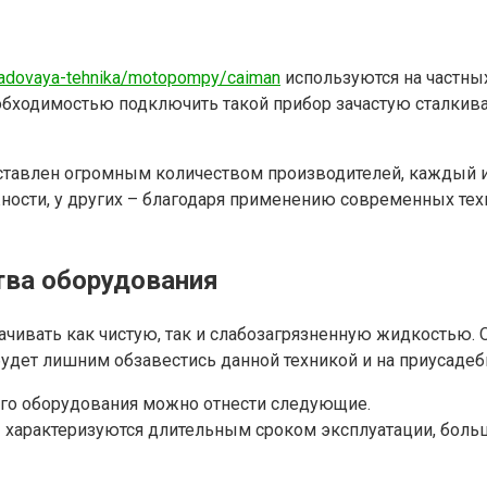
/sadovaya-tehnika/motopompy/caiman
используются на частных
еобходимостью подключить такой прибор зачастую сталкива
тавлен огромным количеством производителей, каждый и
жности, у других – благодаря применению современных техн
тва оборудования
чивать как чистую, так и слабозагрязненную жидкостью.
будет лишним обзавестись данной техникой и на приусадеб
го оборудования можно отнести следующие.
ы характеризуются длительным сроком эксплуатации, бол