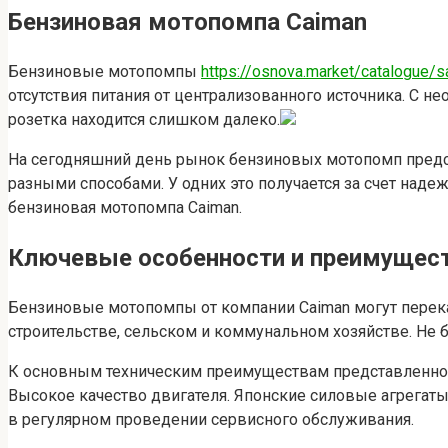
Бензиновая мотопомпа Caiman
Бензиновые мотопомпы
https://osnova.market/catalogue
отсутствия питания от централизованного источника. С н
розетка находится слишком далеко.
На сегодняшний день рынок бензиновых мотопомп предс
разными способами. У одних это получается за счет наде
бензиновая мотопомпа Caiman.
Ключевые особенности и преимущес
Бензиновые мотопомпы от компании Caiman могут перека
строительстве, сельском и коммунальном хозяйстве. Не 
К основным техническим преимуществам представленно
Высокое качество двигателя. Японские силовые агрегат
в регулярном проведении сервисного обслуживания.