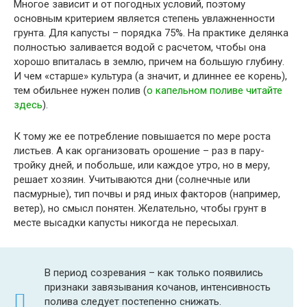
Многое зависит и от погодных условий, поэтому
основным критерием является степень увлажненности
грунта. Для капусты – порядка 75%. На практике делянка
полностью заливается водой с расчетом, чтобы она
хорошо впиталась в землю, причем на большую глубину.
И чем «старше» культура (а значит, и длиннее ее корень),
тем обильнее нужен полив (
о капельном поливе читайте
здесь
).
К тому же ее потребление повышается по мере роста
листьев. А как организовать орошение – раз в пару-
тройку дней, и побольше, или каждое утро, но в меру,
решает хозяин. Учитываются дни (солнечные или
пасмурные), тип почвы и ряд иных факторов (например,
ветер), но смысл понятен. Желательно, чтобы грунт в
месте высадки капусты никогда не пересыхал.
В период созревания – как только появились
признаки завязывания кочанов, интенсивность
полива следует постепенно снижать.