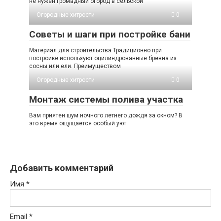
не нужен громадный огород в сельской
Огородные хитрости
0
Советы и шаги при постройке бани
Материал для строительства Традиционно при
постройке используют оцилиндрованные бревна из
сосны или ели. Преимуществом
Огородные хитрости
0
Монтаж системы полива участка
Вам приятен шум ночного летнего дождя за окном? В
это время ощущается особый уют
Добавить комментарий
Имя
*
Email
*